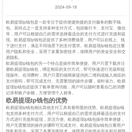
2024-09-18
欧易提现tp钱包是一款专注于提供便捷快捷的支付服务的数字钱
包。其特点之一是支持多种支付方式，包括银行卡、支付宝、微信
等，用户可以根据自己的需求选择最适合的支付方式进行充值和提
现。欧易提现tp钱包还提供了多种消费场景，用户可以在线上、线
下进行支付，满足不同场景下的支付需求。欧易提现tp钱包还注重
用户隐私和安全，采用了多重加密技术，保障用户的资金安全和交
易隐私。
欧易提现tp钱包的另一个特点是操作简单便捷。用户只需下载并注
册欧易提现tp钱包，绑定相应的支付方式，即可快速进行充值和提
现操作。在消费时，用户只需扫描商家提供的二维码或输入相应的
支付密码，即可完成支付。无需繁琐的操作步骤，省时省力。欧易
提现tp钱包还提供了账单查询功能，用户可以随时查看自己的消费
记录和账户余额，方便管理个人财务。
欧易提现tp钱包的优势
欧易提现tp钱包相比其他支付工具有着明显的优势。欧易提现tp钱
包支持多种支付方式，用户可以根据自己的需求选择最适合的支付
方式进行充值和提现，灵活方便。欧易提现tp钱包操作简单便捷，
用户无需繁琐的操作步骤即可完成支付。欧易提现tp钱包注重用户
隐私和安全，采用了多重加密技术，保障用户的资金安全和交易隐