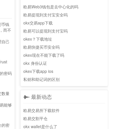
欧易Web3钱包是去中心化的吗
欧易提现到支付宝安全吗
okx交易app下载
货币钱
，而不
欧易可以提现到支付宝吗
okex？下载地址
理自己
欧易快捷买币安全吗
okex现在不能下载了吗
ust
okx 身份认证
okex下载app ios
的密码
私钥和助记词的区别
定数量
最新动态
易能够
欧易交易所下载软件
欧易交割平仓
全的密
okx wallet是什么了