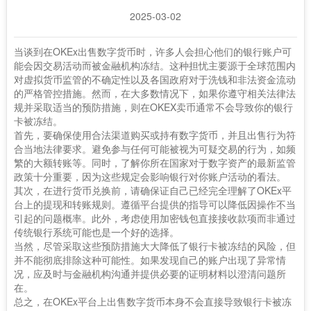
2025-03-02
当谈到在OKEx出售数字货币时，许多人会担心他们的银行账户可
能会因交易活动而被金融机构冻结。这种担忧主要源于全球范围内
对虚拟货币监管的不确定性以及各国政府对于洗钱和非法资金流动
的严格管控措施。然而，在大多数情况下，如果你遵守相关法律法
规并采取适当的预防措施，则在OKEX卖币通常不会导致你的银行
卡被冻结。
首先，要确保使用合法渠道购买或持有数字货币，并且出售行为符
合当地法律要求。避免参与任何可能被视为可疑交易的行为，如频
繁的大额转账等。同时，了解你所在国家对于数字资产的最新监管
政策十分重要，因为这些规定会影响银行对你账户活动的看法。
其次，在进行货币兑换前，请确保证自己已经完全理解了OKEx平
台上的提现和转账规则。遵循平台提供的指导可以降低因操作不当
引起的问题概率。此外，考虑使用加密钱包直接接收款项而非通过
传统银行系统可能也是一个好的选择。
当然，尽管采取这些预防措施大大降低了银行卡被冻结的风险，但
并不能彻底排除这种可能性。如果发现自己的账户出现了异常情
况，应及时与金融机构沟通并提供必要的证明材料以澄清问题所
在。
总之，在OKEx平台上出售数字货币本身不会直接导致银行卡被冻